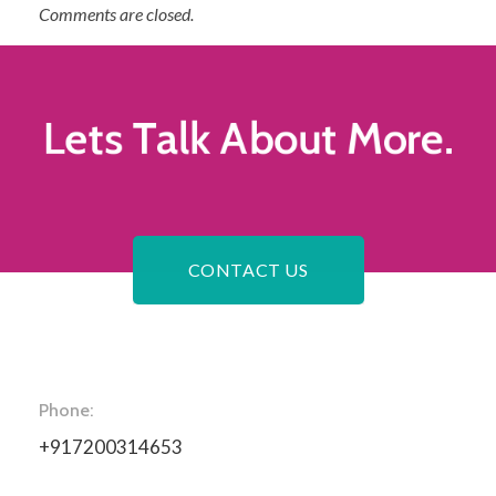
Comments are closed.
Lets Talk
About More.
CONTACT US
Phone:
+917200314653