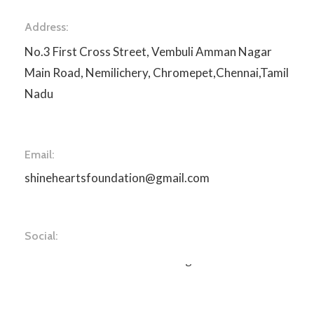
Address:
No.3 First Cross Street, Vembuli Amman Nagar
Main Road, Nemilichery, Chromepet,Chennai,Tamil
Nadu
Email:
shineheartsfoundation@gmail.com
Social:
Face Book
Youtube
Instagram
Twitter