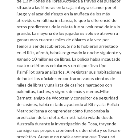
de 1.3 millones de libras.Activada a través del pulsador
situado a las 8 horas en la caja, integra el amor por el
juego y el azar del riesgo en la muñeca de los más
atrevidos. En última instancia, lo que lo diferenció de
otros predictores de la ruleta fue su voluntad de ir a lo
grande. La mayoría de los jugadores solo se atreven a
ganar unos cuantos miles de dólares a la vez, por
temor a ser descubiertos. Si no lo hubieran arrestado
en el Ritz, afirmó, habría regresado la noche siguiente y
ganado 10 millones de libras. La policía había incautado
cuatro teléfonos celulares y un dispositivo tipo
PalmPilot para analizarlos. Al registrar sus habitaciones
de hotel, los oficiales encontraron varios cientos de
miles de libras y una lista de casinos marcados con
palomitas, taches, y signos de más y menos.Mike
Barnett, amigo de Wootten y consultor de seguridad
de casinos, había estado ayudando al Ritz y a la Policía
Metropolitana a comprender cómo funcionaba la
predicción de la ruleta. Barnett había volado desde
Australia durante la investigación de Tosa, trayendo
consigo sus propios cronómetros de ruleta y software
predictivo. Aunque no podía asegurar que Tosa usó